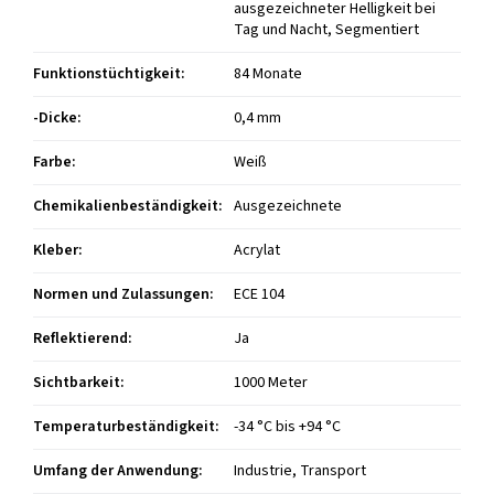
ausgezeichneter Helligkeit bei
Tag und Nacht, Segmentiert
Funktionstüchtigkeit
:
84 Monate
-Dicke
:
0,4 mm
Farbe
:
Weiß
Chemikalienbeständigkeit
:
Ausgezeichnete
Kleber
:
Acrylat
Normen und Zulassungen
:
ECE 104
Reflektierend
:
Ja
Sichtbarkeit
:
1000 Meter
Temperaturbeständigkeit
:
-34 °C bis +94 °C
Umfang der Anwendung
:
Industrie, Transport