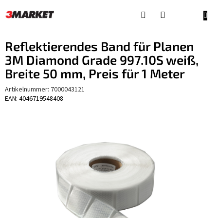
Zum
Inhalt
WAR
springen
Reflektierendes Band für Planen
3M Diamond Grade 997.10S weiß,
Breite 50 mm, Preis für 1 Meter
Artikelnummer:
7000043121
EAN: 4046719548408