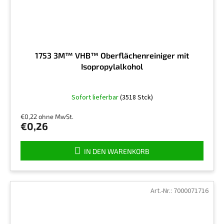
1753 3M™ VHB™ Oberflächenreiniger mit
Isopropylalkohol
Die
Sofort lieferbar
(3518 Stck)
durchschnittliche
Produktbewertung
€0,22 ohne MwSt.
ist
€0,26
5,0
von
5
IN DEN WARENKORB
Sternen.
Art.-Nr.:
7000071716