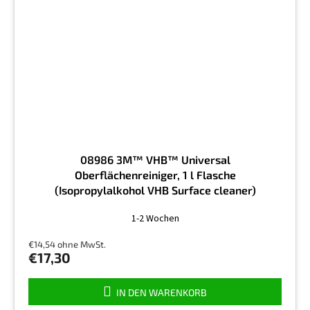
08986 3M™ VHB™ Universal
Oberflächenreiniger, 1 l Flasche
(Isopropylalkohol VHB Surface cleaner)
Die
1-2 Wochen
durchschnittliche
Produktbewertung
€14,54 ohne MwSt.
ist
€17,30
4,5
von
5
IN DEN WARENKORB
Sternen.