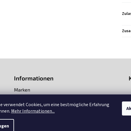
Zula
Zusa
Informationen
Marken
Impressum
te verwendet Cookies, um eine bestmögliche Erfahrung
Ak
Über uns
önnen.
Mehr Informationen...
ngen