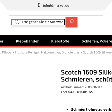
info@3market.de
er
Klebebänder
Klebstoffe
Schleifen, Polie
d Pflege
Industrie-Reiniger, Haftvermittler, Grundierung
Scotch 1609 Silikon
Scotch 1609 Sili
Schmieren, schüt
Artikelnummer:
7100036917
EAN: 04001895305955
Schmiert ohne zu verh