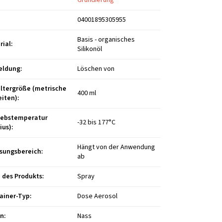
04001895305955
Basis - organisches
rial
:
Silikonöl
eldung
:
Löschen von
ltergröße (metrische
400 ml
eiten)
:
iebstemperatur
-32 bis 177°C
ius)
:
Hängt von der Anwendung
ssungsbereich
:
ab
 des Produkts
:
Spray
ainer-Typ
:
Dose Aerosol
en
:
Nass