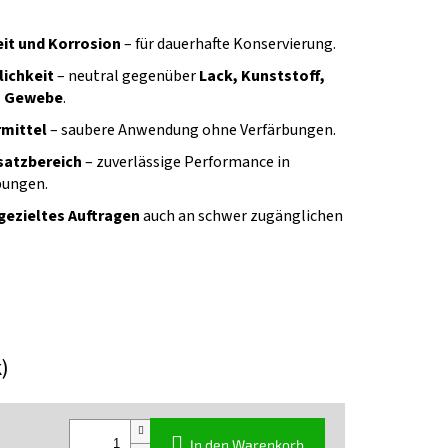
eit und Korrosion
– für dauerhafte Konservierung.
lichkeit
– neutral gegenüber
Lack, Kunststoff,
, Gewebe
.
rmittel
– saubere Anwendung ohne Verfärbungen.
satzbereich
– zuverlässige Performance in
bungen.
gezieltes Auftragen
auch an schwer zugänglichen
k)
In den Warenkorb