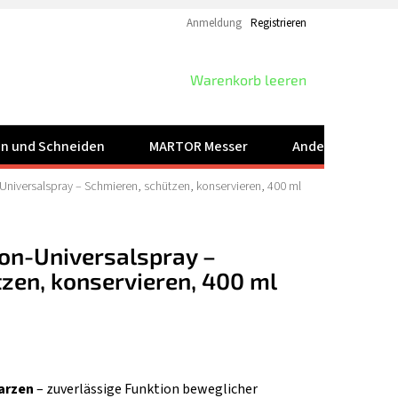
Anmeldung
Registrieren
WARENKORB
Warenkorb leeren
ren und Schneiden
MARTOR Messer
Andere Produkt
-Universalspray – Schmieren, schützen, konservieren, 400 ml
kon-Universalspray –
zen, konservieren, 400 ml
arzen
– zuverlässige Funktion beweglicher