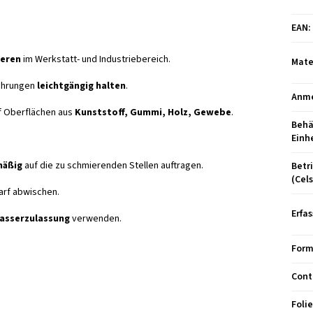
EAN
:
ieren
im Werkstatt- und Industriebereich.
Mate
Führungen
leichtgängig halten
.
Anm
f Oberflächen aus
Kunststoff, Gummi, Holz, Gewebe
.
Behä
Einh
mäßig
auf die zu schmierenden Stellen auftragen.
Betr
(Cels
arf abwischen.
Erfa
wasserzulassung
verwenden.
Form
Cont
Foli