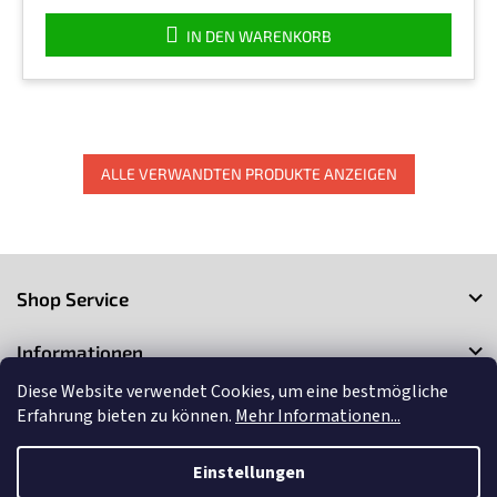
von
5
IN DEN WARENKORB
Sternen.
ALLE VERWANDTEN PRODUKTE ANZEIGEN
F
u
Shop Service
ß
z
Informationen
e
i
Diese Website verwendet Cookies, um eine bestmögliche
Kontakt
l
Erfahrung bieten zu können.
Mehr Informationen...
e
Einstellungen
Copyright 2026
3Market
. Alle Rechte vorbehalten.
Cookie-