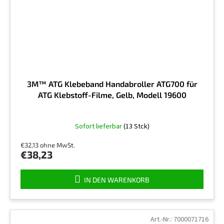
3M™ ATG Klebeband Handabroller ATG700 für
ATG Klebstoff-Filme, Gelb, Modell 19600
Die
Sofort lieferbar
(13 Stck)
durchschnittliche
Produktbewertung
€32,13 ohne MwSt.
ist
€38,23
5,0
von
5
IN DEN WARENKORB
Sternen.
Art.-Nr.:
7000071716