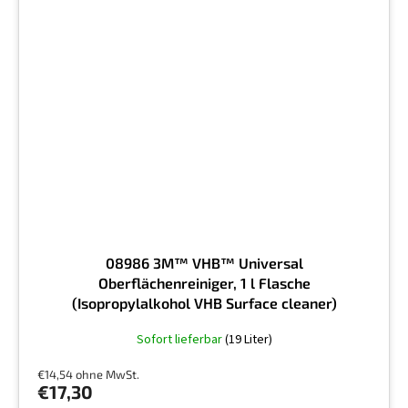
08986 3M™ VHB™ Universal
Oberflächenreiniger, 1 l Flasche
(Isopropylalkohol VHB Surface cleaner)
Die
Sofort lieferbar
(19 Liter)
durchschnittliche
Produktbewertung
€14,54 ohne MwSt.
ist
€17,30
4,5