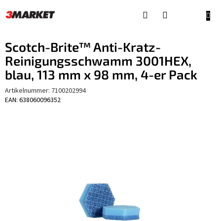
Zum
Inhalt
WAR
springen
Scotch-Brite™ Anti-Kratz-
Reinigungsschwamm 3001HEX,
blau, 113 mm x 98 mm, 4-er Pack
Artikelnummer:
7100202994
EAN: 638060096352