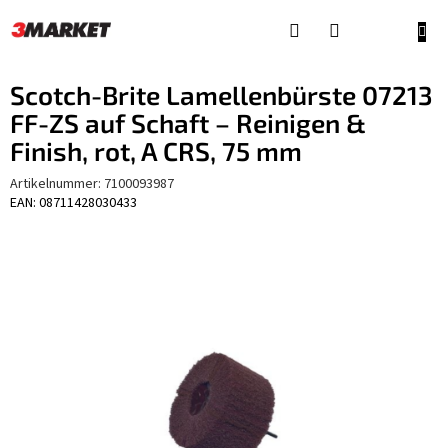
Zum
Inhalt
WAR
springen
Scotch-Brite Lamellenbürste 07213
FF-ZS auf Schaft – Reinigen &
Finish, rot, A CRS, 75 mm
Artikelnummer:
7100093987
EAN: 08711428030433