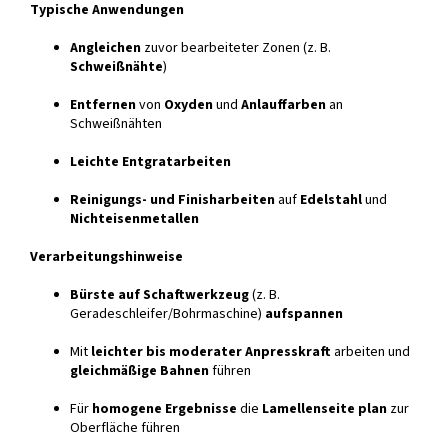
Typische Anwendungen
Angleichen
zuvor bearbeiteter Zonen (z. B.
Schweißnähte
)
Entfernen
von
Oxyden
und
Anlauffarben
an
Schweißnähten
Leichte Entgratarbeiten
Reinigungs- und Finisharbeiten
auf
Edelstahl
und
Nichteisenmetallen
Verarbeitungshinweise
Bürste auf Schaftwerkzeug
(z. B.
Geradeschleifer/Bohrmaschine)
aufspannen
Mit
leichter bis moderater Anpresskraft
arbeiten und
gleichmäßige Bahnen
führen
Für
homogene Ergebnisse
die
Lamellenseite plan
zur
Oberfläche führen