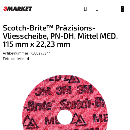
Zum
Inhalt
WAR
springen
Scotch-Brite™ Präzisions-
Vliesscheibe, PN-DH, Mittel MED,
115 mm x 22,23 mm
Artikelnummer:
7100275844
EAN: undefined