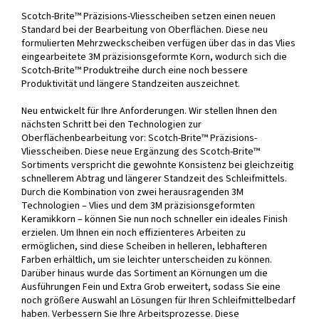
Scotch-Brite™ Präzisions-Vliesscheiben setzen einen neuen
Standard bei der Bearbeitung von Oberflächen. Diese neu
formulierten Mehrzweckscheiben verfügen über das in das Vlies
eingearbeitete 3M präzisionsgeformte Korn, wodurch sich die
Scotch-Brite™ Produktreihe durch eine noch bessere
Produktivität und längere Standzeiten auszeichnet.
Neu entwickelt für Ihre Anforderungen. Wir stellen Ihnen den
nächsten Schritt bei den Technologien zur
Oberflächenbearbeitung vor: Scotch-Brite™ Präzisions-
Vliesscheiben. Diese neue Ergänzung des Scotch-Brite™
Sortiments verspricht die gewohnte Konsistenz bei gleichzeitig
schnellerem Abtrag und längerer Standzeit des Schleifmittels.
Durch die Kombination von zwei herausragenden 3M
Technologien – Vlies und dem 3M präzisionsgeformten
Keramikkorn – können Sie nun noch schneller ein ideales Finish
erzielen. Um Ihnen ein noch effizienteres Arbeiten zu
ermöglichen, sind diese Scheiben in helleren, lebhafteren
Farben erhältlich, um sie leichter unterscheiden zu können.
Darüber hinaus wurde das Sortiment an Körnungen um die
Ausführungen Fein und Extra Grob erweitert, sodass Sie eine
noch größere Auswahl an Lösungen für Ihren Schleifmittelbedarf
haben. Verbessern Sie Ihre Arbeitsprozesse. Diese