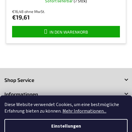
Sofort lieferbar
(7 Stck)
€16,48 ohne MwSt.
€19,61
IN DEN WARENKORB
F
u
Shop Service
ß
z
Informationen
e
i
Diese Website verwendet Cookies, um eine bestmögliche
Kontakt
l
Erfahrung bieten zu können.
Mehr Informationen...
e
Einstellungen
Copyright 2026
3Market
. Alle Rechte vorbehalten.
Cookie-