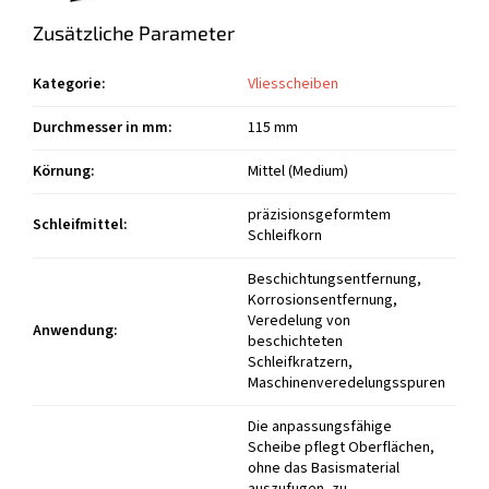
Zusätzliche Parameter
Kategorie
:
Vliesscheiben
Durchmesser in mm
:
115 mm
Körnung
:
Mittel (Medium)
präzisionsgeformtem
Schleifmittel
:
Schleifkorn
Beschichtungsentfernung,
Korrosionsentfernung,
Veredelung von
Anwendung
:
beschichteten
Schleifkratzern,
Maschinenveredelungsspuren
Die anpassungsfähige
Scheibe pflegt Oberflächen,
ohne das Basismaterial