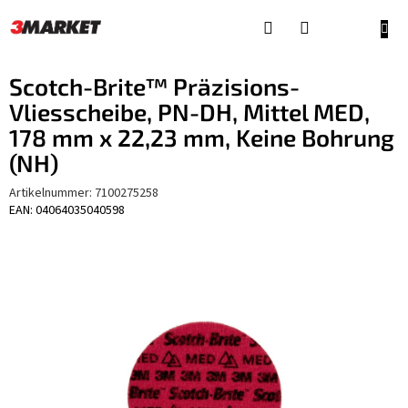
Zum
Inhalt
WAR
springen
Scotch-Brite™ Präzisions-
Vliesscheibe, PN-DH, Mittel MED,
178 mm x 22,23 mm, Keine Bohrung
(NH)
Artikelnummer:
7100275258
EAN: 04064035040598