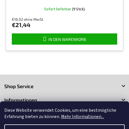
Sofort lieferbar
(9 Stck)
€18,02 ohne MwSt.
€21,44
IN DEN WARENKORB
F
u
Shop Service
ß
z
Informationen
e
i
Diese Website verwendet Cookies, um eine bestmögliche
Kontakt
l
Erfahrung bieten zu können.
Mehr Informationen...
e