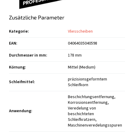
Zusätzliche Parameter
Kategorie
:
Vliesscheiben
EAN
:
04064035040598
Durchmesser in mm
:
178 mm
Körnung
:
Mittel (Medium)
präzisionsgeformtem
Schleifmittel
:
Schleifkorn
Beschichtungsentfernung,
Korrosionsentfernung,
Veredelung von
Anwendung
:
beschichteten
Schleifkratzern,
Maschinenveredelungsspuren