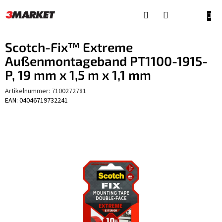
Zum
Inhalt
WAR
springen
Scotch-Fix™ Extreme
Außenmontageband PT1100-1915-
P, 19 mm x 1,5 m x 1,1 mm
Artikelnummer:
7100272781
EAN: 04046719732241