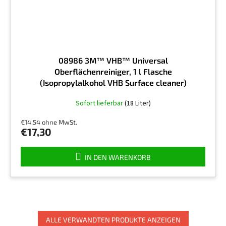
08986 3M™ VHB™ Universal
Oberflächenreiniger, 1 l Flasche
(Isopropylalkohol VHB Surface cleaner)
Die
Sofort lieferbar
(18 Liter)
durchschnittliche
Produktbewertung
€14,54 ohne MwSt.
ist
€17,30
4,5
von
5
IN DEN WARENKORB
Sternen.
ALLE VERWANDTEN PRODUKTE ANZEIGEN