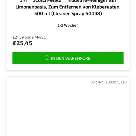
Limonenbasis, Zum Entfernen von Kleberesten,
500 ml (Cleaner Spray 50098)
Die
1-2 Wochen
durchschnittliche
Produktbewertung
€21,39 ohne MwSt.
ist
€25,45
5,0
von
5
IN DEN WARENKORB
Sternen.
Art.-Nr.:
7000071716