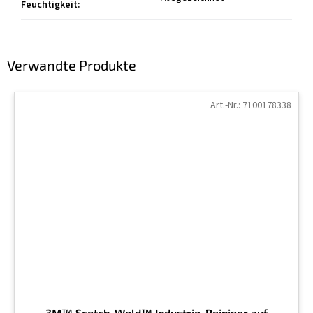
Feuchtigkeit
:
Verwandte Produkte
Art.-Nr.:
7100178338
3M™ Scotch-Weld™ Industrie-Reiniger auf