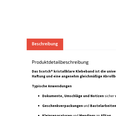
Beschreibung
Produktdetailbeschreibung
Das Scotch® kristallklare Klebeband ist die unive
Haftung und eine angenehm gleichmäßige Abrollba
Typische Anwendungen
Dokumente, Umschläge und Notizen
sicher
Geschenkverpackungen
und
Bastelarbeite
Kleinreparaturen
und
Mendings
im
Alltag