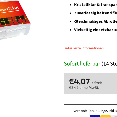
Kristallklar & transpa
Zuverlässig haftend
fü
Gleichmäßiges Abroll
Vielseitig einsetzbar
a
Detaillierte Informationen
Sofort lieferbar
(14 St
€4,07
/ Stck
€3,42 ohne MwSt.
Verkaufspreis:
Versand:
ab EUR 6,95 inkl.