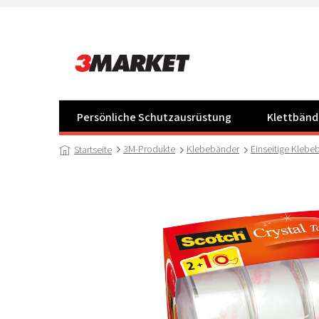
Zum
Inhalt
springen
Persönliche Schutzausrüstung
Klettbänd
3M-Produkte
Klebebänder
Einseitige Klebe
Startseite