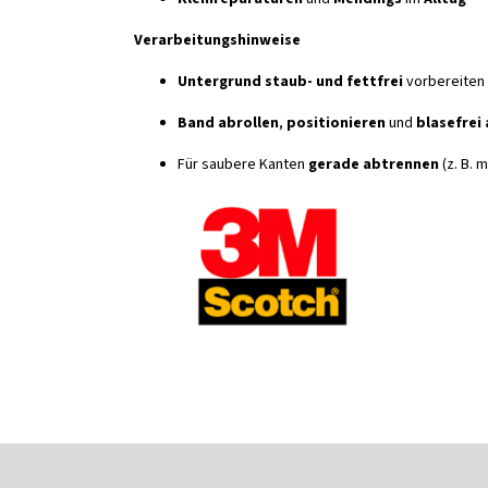
Verarbeitungshinweise
Untergrund staub- und fettfrei
vorbereiten
Band abrollen
,
positionieren
und
blasefrei
Für saubere Kanten
gerade abtrennen
(z. B. m
F
u