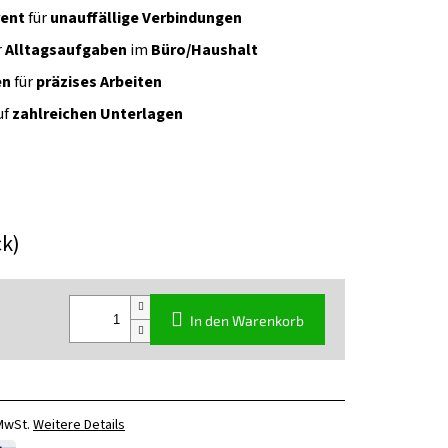
rent
für
unauffällige Verbindungen
r
Alltagsaufgaben
im
Büro/Haushalt
en
für
präzises Arbeiten
uf
zahlreichen Unterlagen
ck)
In den Warenkorb
 MwSt.
Weitere Details