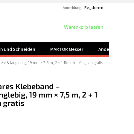
Anmeldung
Registrieren
WARENKORB
Warenkorb leeren
ren und Schneiden
MARTOR Messer
Andere Produkt
rent & langlebig, 19 mm × 7,5 m, 2 + 1 Rolle im Magazin gratis
lares Klebeband –
glebig, 19 mm × 7,5 m, 2 + 1
 gratis