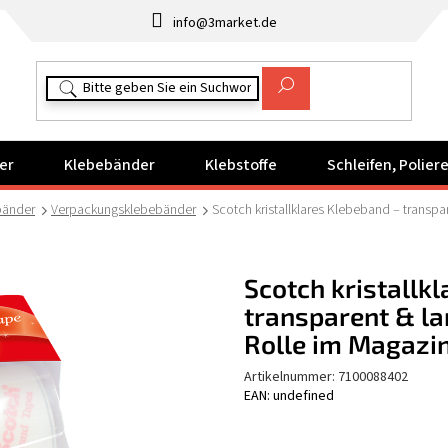
info@3market.de
er
Klebebänder
Klebstoffe
Schleifen, Polie
bänder
Verpackungsklebebänder
Scotch kristallklares Klebeband – transpa
Scotch kristallk
transparent & lan
Rolle im Magazin
Artikelnummer:
7100088402
EAN: undefined