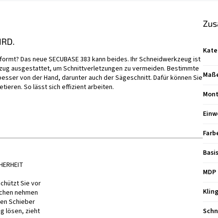
Zus
IRD.
Kate
rformt? Das neue SECUBASE 383 kann beides. Ihr Schneidwerkzeug ist
kzug ausgestattet, um Schnittverletzungen zu vermeiden. Bestimmte
Maße 
esser von der Hand, darunter auch der Sägeschnitt. Dafür können Sie
tieren. So lässt sich effizient arbeiten.
Mont
Einw
Farb
Basi
HERHEIT
MDP 
chützt Sie vor
Klin
echen nehmen
den Schieber
g lösen, zieht
Schn