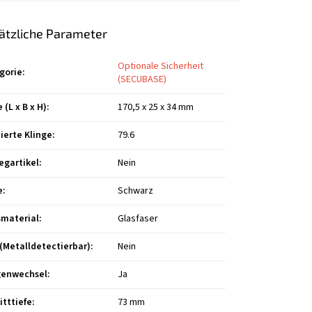
ätzliche Parameter
Optionale Sicherheit
gorie
:
(SECUBASE)
(L x B x H)
:
170,5 x 25 x 34 mm
ierte Klinge
:
79.6
egartikel
:
Nein
e
:
Schwarz
smaterial
:
Glasfaser
(Metalldetectierbar)
:
Nein
genwechsel
:
Ja
itttiefe
:
73 mm