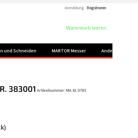
Anmeldung
Registrieren
WARENKORB
Warenkorb leeren
ren und Schneiden
MARTOR Messer
Andere Produkt
R. 383001
Artikelnummer:
MA.41.0785
ck)