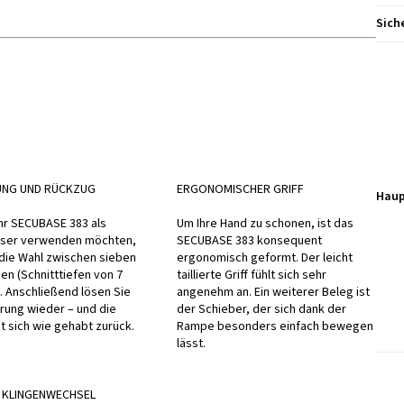
Sich
UNG UND RÜCKZUG
ERGONOMISCHER GRIFF
Haup
hr SECUBASE 383 als
Um Ihre Hand zu schonen, ist das
ser verwenden möchten,
SECUBASE 383 konsequent
die Wahl zwischen sieben
ergonomisch geformt. Der leicht
gen (Schnitttiefen von 7
taillierte Griff fühlt sich sehr
. Anschließend lösen Sie
angenehm an. Ein weiterer Beleg ist
erung wieder – und die
der Schieber, der sich dank der
ht sich wie gehabt zurück.
Rampe besonders einfach bewegen
lässt.
 KLINGENWECHSEL