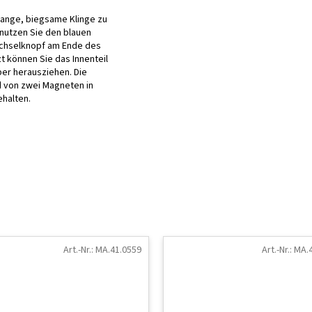
lange, biegsame Klinge zu
nutzen Sie den blauen
chselknopf am Ende des
zt können Sie das Innenteil
eber herausziehen. Die
d von zwei Magneten in
ehalten.
Art.-Nr.:
MA.41.0559
Art.-Nr.:
MA.4