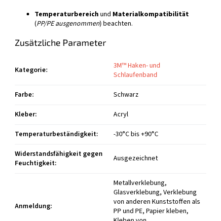
Temperaturbereich
und
Materialkompatibilität
(
PP/PE ausgenommen
) beachten.
Zusätzliche Parameter
3M™ Haken- und
Kategorie
:
Schlaufenband
Farbe
:
Schwarz
Kleber
:
Acryl
Temperaturbeständigkeit
:
-30°C bis +90°C
Widerstandsfähigkeit gegen
Ausgezeichnet
Feuchtigkeit
:
Metallverklebung,
Glasverklebung, Verklebung
von anderen Kunststoffen als
Anmeldung
:
PP und PE, Papier kleben,
Kleben von