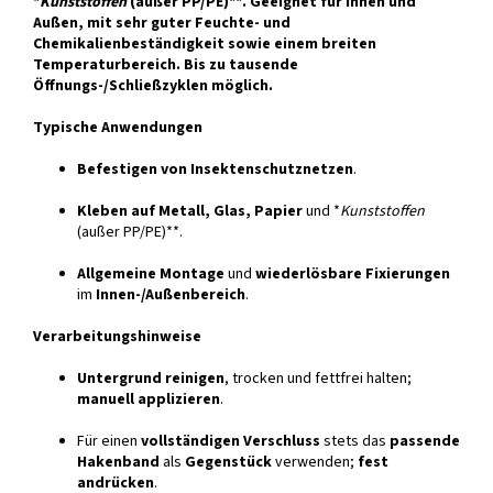
*
Kunststoffen
(außer PP/PE)**. Geeignet für Innen und
Außen, mit sehr guter Feuchte- und
Chemikalienbeständigkeit sowie einem breiten
Temperaturbereich. Bis zu tausende
Öffnungs-/Schließzyklen möglich.
Typische Anwendungen
Befestigen von Insektenschutznetzen
.
Kleben auf Metall, Glas, Papier
und *
Kunststoffen
(außer PP/PE)**.
Allgemeine Montage
und
wiederlösbare Fixierungen
im
Innen-/Außenbereich
.
Verarbeitungshinweise
Untergrund reinigen
, trocken und fettfrei halten;
manuell applizieren
.
Für einen
vollständigen Verschluss
stets das
passende
Hakenband
als
Gegenstück
verwenden;
fest
andrücken
.