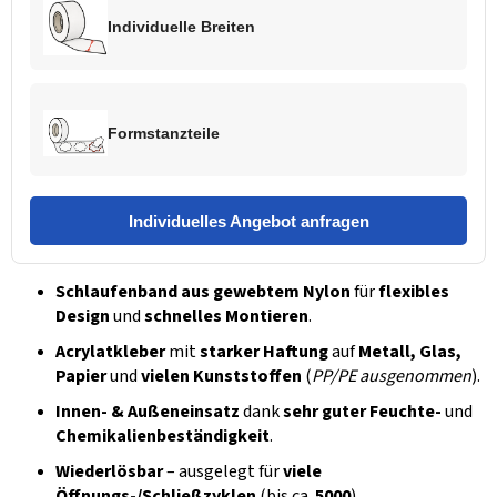
Individuelle Breiten
Formstanzteile
Individuelles Angebot anfragen
Schlaufenband aus gewebtem Nylon
für
flexibles
Design
und
schnelles Montieren
.
Acrylatkleber
mit
starker Haftung
auf
Metall, Glas,
Papier
und
vielen Kunststoffen
(
PP/PE ausgenommen
).
Innen- & Außeneinsatz
dank
sehr guter Feuchte-
und
Chemikalienbeständigkeit
.
Wiederlösbar
– ausgelegt für
viele
Öffnungs-/Schließzyklen
(bis ca.
5000
).