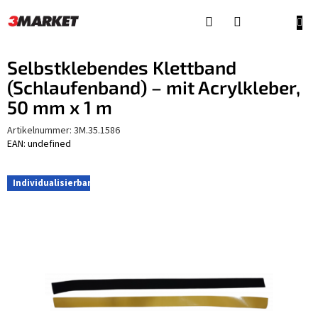
Zum
Inhalt
WAR
springen
Selbstklebendes Klettband
(Schlaufenband) – mit Acrylkleber,
50 mm x 1 m
Artikelnummer:
3M.35.1586
EAN: undefined
Individualisierbar