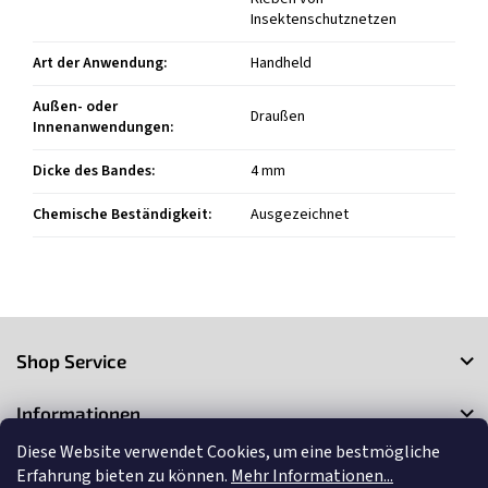
Insektenschutznetzen
Art der Anwendung
:
Handheld
Außen- oder
Draußen
Innenanwendungen
:
Dicke des Bandes
:
4 mm
Chemische Beständigkeit
:
Ausgezeichnet
F
u
Shop Service
ß
z
Informationen
e
i
Diese Website verwendet Cookies, um eine bestmögliche
Kontakt
l
Erfahrung bieten zu können.
Mehr Informationen...