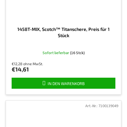
1458T-MIX, Scotch™ Titanschere, Preis für 1
Stück
Die
Sofort lieferbar
(16 Stck)
durchschnittliche
Produktbewertung
€12,28 ohne MwSt.
ist
€14,61
5,0
von
5
IN DEN WARENKORB
Sternen.
Art.-Nr.:
7100139049