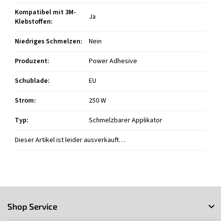
Kompatibel mit 3M-
Ja
Klebstoffen
:
Niedriges Schmelzen
:
Nein
Produzent
:
Power Adhesive
Schublade
:
EU
Strom
:
250 W
Typ
:
Schmelzbarer Applikator
Dieser Artikel ist leider ausverkauft…
F
u
Shop Service
ß