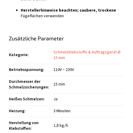
Herstellerhinweise beachten
;
saubere, trockene
Fügeflächen verwenden
Zusätzliche Parameter
Schmelzklebstoffe & Auftragsgerät Ø
Kategorie
:
15 mm
Betriebsspannung
:
110V ~ 230V
Durchmesser der
15 mm
Schmelzsicherungen
:
Heißes Schmelzen
:
Ja
Heizung
:
3 Minuten
Herstellung von
1,8 kg/h
Klebstoffen
: