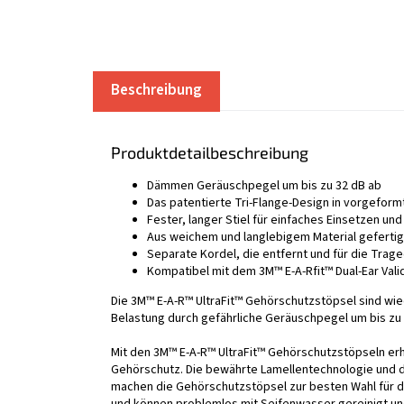
Beschreibung
Produktdetailbeschreibung
Dämmen Geräuschpegel um bis zu 32 dB ab
Das patentierte Tri-Flange-Design in vorgefor
Fester, langer Stiel für einfaches Einsetzen un
Aus weichem und langlebigem Material gefertig
Separate Kordel, die entfernt und für die Trag
Kompatibel mit dem 3M™ E-A-Rfit™ Dual-Ear Val
Die 3M™ E-A-R™ UltraFit™ Gehörschutzstöpsel sind w
Belastung durch gefährliche Geräuschpegel um bis z
Mit den 3M™ E-A-R™ UltraFit™ Gehörschutzstöpseln e
Gehörschutz. Die bewährte Lamellentechnologie und 
machen die Gehörschutzstöpsel zur besten Wahl für 
und können problemlos mit Seifenwasser gereinigt u