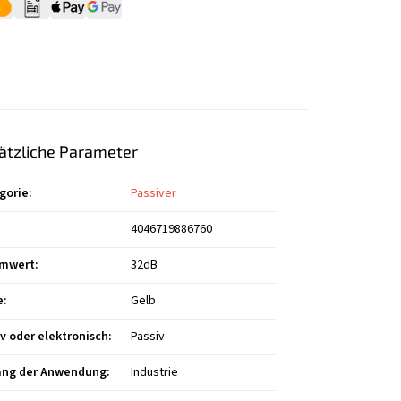
ätzliche Parameter
gorie
:
Passiver
4046719886760
mwert
:
32dB
e
:
Gelb
iv oder elektronisch
:
Passiv
ng der Anwendung
:
Industrie