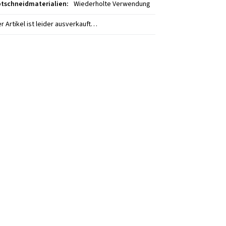
tschneidmaterialien
:
Wiederholte Verwendung
r Artikel ist leider ausverkauft…