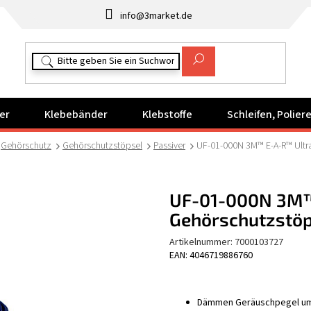
info@3market.de
er
Klebebänder
Klebstoffe
Schleifen, Polie
Gehörschutz
Gehörschutzstöpsel
Passiver
UF-01-000N 3M™ E-A-R™ Ultra
UF-01-000N 3M™
Gehörschutzstöp
Artikelnummer:
7000103727
EAN: 4046719886760
Dämmen Geräuschpegel um 