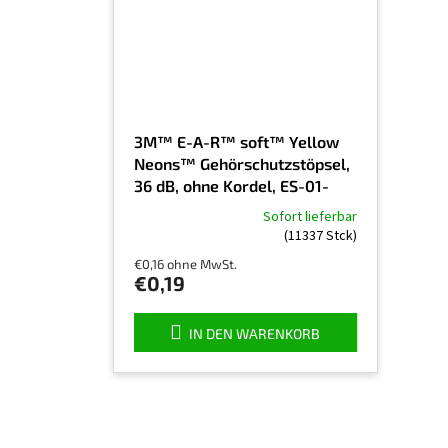
3M™ E-A-R™ soft™ Yellow
Neons™ Gehörschutzstöpsel,
36 dB, ohne Kordel, ES-01-
001, Preis pro Paar
Sofort lieferbar
Die
(11337 Stck)
durchschnittliche
€0,16 ohne MwSt.
Produktbewertung
€0,19
ist
5,0
von
IN DEN WARENKORB
5
Sternen.