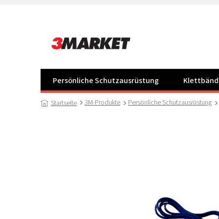
Zum
Inhalt
springen
Persönliche Schutzausrüstung
Klettbänd
3M-Produkte
Persönliche Schutzausrüstung
Startseite