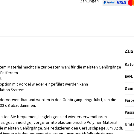
Zahlungen:
Zus
Kate
mtem Material macht sie zur besten Wahl für die meisten Gehörgänge
d Entfernen
EAN
:
t
eoption mit Kordel wieder eingeführt werden kann
Däm
idation System
iederverwendbar und werden in den Gehörgang eingeführt, um die
Farb
u 32 dB abzudämmen.
Pass
rhalten Sie bequemen, langlebigen und wiederverwendbaren
das geschmeidige, vorgeformte elastomerische Polymer-Material
Umfa
die meisten Gehörgänge. Sie reduzieren den Geräuschpegel um 32 dB
nd immer wieder verwendet werden – was zur Abfallreduzierung