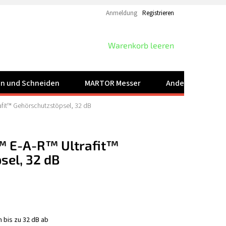
Anmeldung
Registrieren
WARENKORB
Warenkorb leeren
ren und Schneiden
MARTOR Messer
Andere Produkt
fit™ Gehörschutzstöpsel, 32 dB
 E-A-R™ Ultrafit™
sel, 32 dB
bis zu 32 dB ab