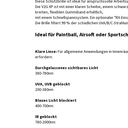
Diese Schutzbrille ist ideal für anspruchsvolle Arbei
Die V2G XP ist mit einer klaren Scheibe, einem schw
breiten, flexiblen Gummiband erhältlich,
mit einem Schnellspannsystem. Ein optionaler "RX-Einsat
Die Brille filtert 99 % der schädlichen UVA/B/C-Strahlun
Ideal für Paintball, Airsoft oder Sportsc
Klare Linse:
Für allgemeine Anwendungen in Innenräum
erfordern.
Durchgelassenes sichtbares Licht
380-780nm
UVA, UVB geblockt
200-380nm
Blaues Licht blockiert
400-700nm
IR geblockt
780-2000nm