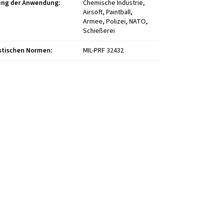
ng der Anwendung
:
Chemische Industrie,
Airsoft, Paintball,
Armee, Polizei, NATO,
Schießerei
istischen Normen
:
MIL-PRF 32432