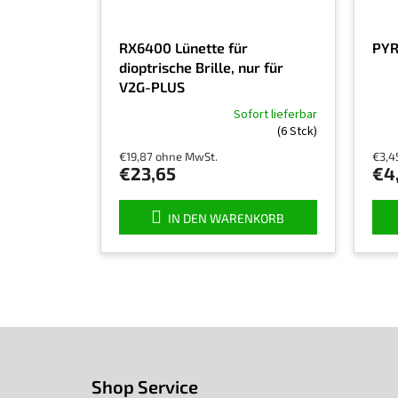
RX6400 Lünette für
PYR
dioptrische Brille, nur für
V2G-PLUS
Sofort lieferbar
Die
(6 Stck)
durchschnittliche
€19,87 ohne MwSt.
€3,4
Produktbewertung
€23,65
€4,
ist
5,0
von
IN DEN WARENKORB
5
Sternen.
F
u
ß
Shop Service
z