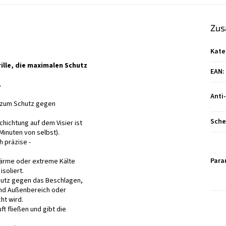
Zus
Kate
rille, die maximalen Schutz
EAN
:
.
Anti
ng zum Schutz gegen
Sche
chichtung auf dem Visier ist
 Minuten von selbst).
h präzise -
Para
Wärme oder extreme Kälte
soliert.
utz gegen das Beschlagen,
und Außenbereich oder
ht wird.
ft fließen und gibt die