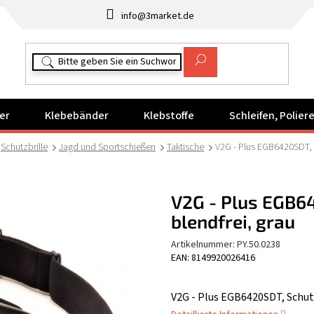
info@3market.de
er
Klebebänder
Klebstoffe
Schleifen, Polie
Schutzbrille
Jagd und Sportschießen
Taktische
V2G - Plus EGB6420SDT, S
V2G - Plus EGB64
blendfrei, grau
Artikelnummer:
PY.50.0238
EAN: 8149920026416
V2G - Plus EGB6420SDT, Schutz