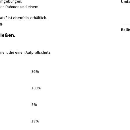
tsumgebungen.
Umfa
arzen Rahmen und einem
z" ist ebenfalls erhältlich.
g.
Ball
hießen.
en, die einen Aufprallschutz
96%
100%
9%
18%