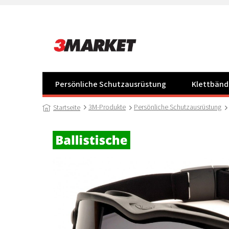
Zum
Inhalt
springen
Persönliche Schutzausrüstung
Klettbänd
3M-Produkte
Persönliche Schutzausrüstung
Startseite