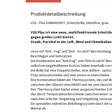
Produktdetailbeschreibung
V2G - Plus EGB6420SDT, Schutzbrille, blendfrei, grau
V2G Plus ist eine neue, multifunktionale Schutzb
gegen grelles Licht bietet,
Staub, Partikel in der Luft, Wind und Chemikalien
Linse mit "Anti - Fog" und "Anti - Scratch" Beschichtu
Beschlagen und Verkratzen.
Die Kombination aus "Anti-Fog"- und "Anti-Scratch"-Bes
selbstversiegelnd
(kleine Kratzer heilen innerhalb von
Die Brille hat eine Doppelscheibe, eine äußere - optisc
Polycarbonatscheibe und eine innere Acetatscheibe.
Ihre Kombination bildet ein Thermosystem, das viel 
zwischen den Gläsern einschließt und sie vom Gesicht i
Das Thermosystem bietet einen ausgezeichneten Sch
das durch Temperaturunterschiede zwischen Innen- 
zwischen örtlicher Umgebung und Umgebung verursac
Ein spezielles indirektes Belüftungssystem lässt die Lu
Wärme ab.