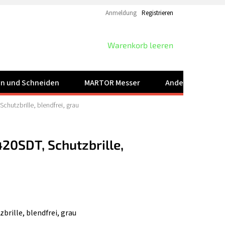
Anmeldung
Registrieren
WARENKORB
Warenkorb leeren
ren und Schneiden
MARTOR Messer
Andere Produkt
chutzbrille, blendfrei, grau
20SDT, Schutzbrille,
brille, blendfrei, grau