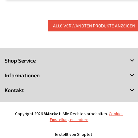
ALLE VERWANDTEN PRODUKTE ANZEIGEN
F
u
Shop Service
ß
z
Informationen
e
i
Kontakt
l
e
Copyright 2026
3Market
. Alle Rechte vorbehalten.
Cookie-
Einstellungen ändern
Erstellt von Shoptet