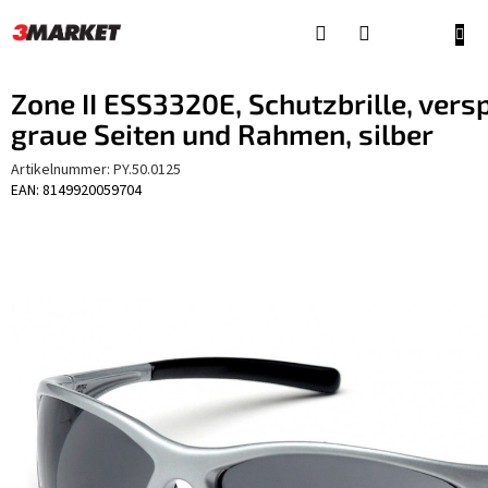
Zum
Inhalt
WAR
springen
Zone II ESS3320E, Schutzbrille, versp
graue Seiten und Rahmen, silber
Artikelnummer:
PY.50.0125
EAN: 8149920059704