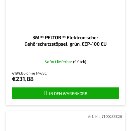
3M™ PELTOR™ Elektronischer
Gehörschutzstöpsel, grün, EEP-100 EU
Die
Sofort lieferbar
(9 Stck)
durchschnittliche
Produktbewertung
€194,86 ohne MwSt.
ist
€231,88
5,0
von
5
IN DEN WARENKORB
Sternen.
Art.-Nr.:
7100233826