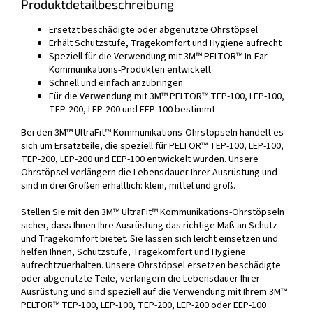
Produktdetailbeschreibung
Ersetzt beschädigte oder abgenutzte Ohrstöpsel
Erhält Schutzstufe, Tragekomfort und Hygiene aufrecht
Speziell für die Verwendung mit 3M™ PELTOR™ In-Ear-
Kommunikations-Produkten entwickelt
Schnell und einfach anzubringen
Für die Verwendung mit 3M™ PELTOR™ TEP-100, LEP-100,
TEP-200, LEP-200 und EEP-100 bestimmt
Bei den 3M™ UltraFit™ Kommunikations-Ohrstöpseln handelt es
sich um Ersatzteile, die speziell für PELTOR™ TEP-100, LEP-100,
TEP-200, LEP-200 und EEP-100 entwickelt wurden. Unsere
Ohrstöpsel verlängern die Lebensdauer Ihrer Ausrüstung und
sind in drei Größen erhältlich: klein, mittel und groß.
Stellen Sie mit den 3M™ UltraFit™ Kommunikations-Ohrstöpseln
sicher, dass Ihnen Ihre Ausrüstung das richtige Maß an Schutz
und Tragekomfort bietet. Sie lassen sich leicht einsetzen und
helfen Ihnen, Schutzstufe, Tragekomfort und Hygiene
aufrechtzuerhalten. Unsere Ohrstöpsel ersetzen beschädigte
oder abgenutzte Teile, verlängern die Lebensdauer Ihrer
Ausrüstung und sind speziell auf die Verwendung mit Ihrem 3M™
PELTOR™ TEP-100, LEP-100, TEP-200, LEP-200 oder EEP-100