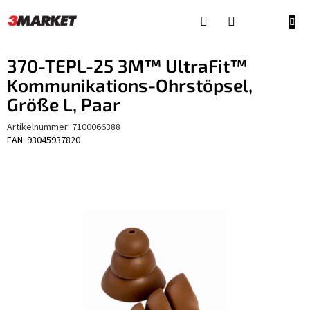
Zum
Inhalt
WAR
springen
370-TEPL-25 3M™ UltraFit™
Kommunikations-Ohrstöpsel,
Größe L, Paar
Artikelnummer:
7100066388
EAN: 93045937820