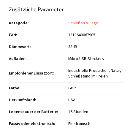
Zusätzliche Parameter
Kategorie
:
Schießen & Jagd
EAN
:
7318640067905
Dämmwert
:
38dB
Aufladen
:
Mikro-USB-Steckers
Industrielle Produktion, Natur,
Empfohlener Einsatzort
:
Schießstand im Freien
Farbe
:
Grün
Herkunftsland
:
USA
Lebensdauer der Batterie
:
16 Stunden
Passiv oder elektronisch
:
Elektronisch