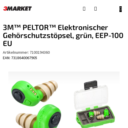
Zum
Inhalt
WAR
springen
3M™ PELTOR™ Elektronischer
Gehörschutzstöpsel, grün, EEP-100
EU
Artikelnummer:
7100194360
EAN: 7318640067905