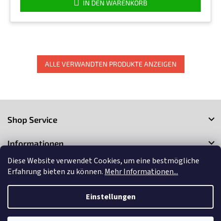
IN DEN WARENKORB
ALLE VERWANDTEN PRODUKTE ANZEIGEN
F
u
Shop Service
ß
z
Informationen
e
i
Diese Website verwendet Cookies, um eine bestmögliche
Kontakt
l
Erfahrung bieten zu können.
Mehr Informationen...
e
Einstellungen
Copyright 2026
3Market
. Alle Rechte vorbehalten.
Cookie-
Einstellungen ändern