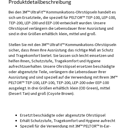
Produktdetailbeschreibung
Bei den 3M™ UltraFit™ Kommunikations-Ohrstöpseln handelt es
sich um Ersatzteile, die speziell für PELTOR™ TEP-100, LEP-100,
TEP-200, LEP-200 und EEP-100 entwickelt wurden. Unsere
Ohrstöpsel verlängern die Lebensdauer Ihrer Ausrüstung und
sind in drei Größen erhältlich: klein, mittel und groß.
Stellen Sie mit den 3M™ UltraFit™ Kommunikations-Ohrstöpseln
sicher, dass Ihnen Ihre Ausrüstung das richtige Maß an Schutz
und Tragekomfort bietet. Sie lassen sich leicht einsetzen und
helfen Ihnen, Schutzstufe, Tragekomfort und Hygiene
aufrechtzuerhalten. Unsere Ohrstöpsel ersetzen beschädigte
oder abgenutzte Teile, verlängern die Lebensdauer Ihrer
Ausrüstung und sind speziell auf die Verwendung mit Ihrem 3M™
PELTOR™ TEP-100, LEP-100, TEP-200, LEP-200 oder EEP-100
ausgelegt. In drei Größen erhältlich: klein (OD Green), mittel
(Desert Tan) und groß (Coyote Brown).
Ersetzt beschädigte oder abgenutzte Ohrstöpsel
Erhält Schutzstufe, Tragekomfort und Hygiene aufrecht
Speziell für die Verwendung mit 3M™ PELTOR™ In-Ear-