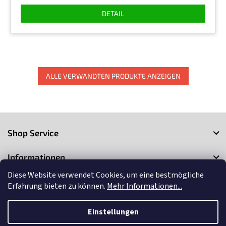
DETAIL
ALLE VERWANDTEN PRODUKTE ANZEIGEN
F
u
Shop Service
ß
z
Informationen
e
i
Diese Website verwendet Cookies, um eine bestmögliche
Kontakt
l
Erfahrung bieten zu können.
Mehr Informationen...
e
Einstellungen
Copyright 2026
3Market
. Alle Rechte vorbehalten.
Cookie-