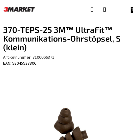
Zum
Inhalt
WAR
springen
370-TEPS-25 3M™ UltraFit™
Kommunikations-Ohrstöpsel, S
(klein)
Artikelnummer:
7100066371
EAN: 93045937806