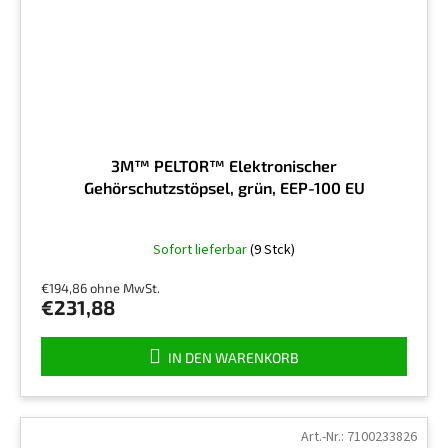
3M™ PELTOR™ Elektronischer
Gehörschutzstöpsel, grün, EEP-100 EU
Die
Sofort lieferbar
(9 Stck)
durchschnittliche
Produktbewertung
€194,86 ohne MwSt.
ist
€231,88
5,0
von
5
IN DEN WARENKORB
Sternen.
Art.-Nr.:
7100233826