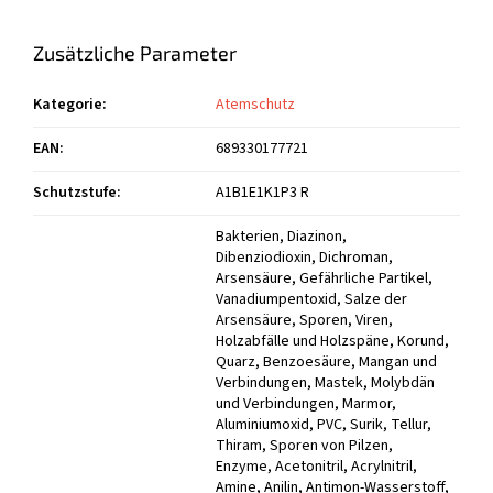
Zusätzliche Parameter
Kategorie
:
Atemschutz
EAN
:
689330177721
Schutzstufe
:
A1B1E1K1P3 R
Bakterien, Diazinon, Dibenziodioxin, Dichroman, Arsensäure, Gefährliche Partikel, Vanadiumpentoxid, Salze der Arsensäure, Sporen, Viren, Holzabfälle und Holzspäne, Korund, Quarz, Benzoesäure, Mangan und Verbindungen, Mastek, Molybdän und Verbindungen, Marmor, Aluminiumoxid, PVC, Surik, Tellur, Thiram, Sporen von Pilzen, Enzyme, Acetonitril, Acrylnitril, Amine, Anilin, Antimon-Wasserstoff, Arsenwasserstoff, Benzol, Cyclohexan, Cyclohexanol, Cyclohexylamil, Ammoniak, Diacetanol-Alkohol, Dichlorbenzol, Dimethylamin, Dipropylenglykolmonomethylether, Epichlorhydrin, Epoxidharz, Ethanol, Ethylacetat, Ethylacrylat, Ethylamin, Ethylbenzol, Fluor, Formamid, Phosphorwasserstoff, Phosgen, Carbonylchlorid, Halogene, Hexamethylen, Aluminium, Chlorwasserstoff, Ammoniumchlorid, Schwefelchlorid, Insektizide, Iso-Amylalkohol, Isoforon, Isopropanol, Gülle, Kobalt und seine Verbindungen, Rauch aus Kupfer, Quarzglas, Cumol, Cyanamid, Cyanide, Adipinsäure, Acrylsäure, Aminobenzoesäure, Salpetersäure, Ameisensäure, Essigsäure, Peroxyessigsäure, Propionsäure, Schwefelsäure, Chlorwasserstoffsäure, Oxalsäure, Arsendioxid, Lösungsmittelhaltige Klebstoffe, Kupfer (Dämpfe), Kupfer (Staub), Methoxyethanol Me-Glykol, Methylacrylat, Methylamin, Methylcyclohexanol, Methylethylketon, Methylisobutylketon, Dieselkraftstoff, N-Heptan, N-Hexan, Naphthalin, Oktan, Magnesiumoxid, Schwefeldioxid, Zinkoxid, Kraftstoff (Benzin), Parathion, Kerosin, Polychlorierte Biphenyle, Pyridin, Kohlenstoffdisulfid, Schwefelwasserstoff, Bariumverbindungen, löslich, Zi