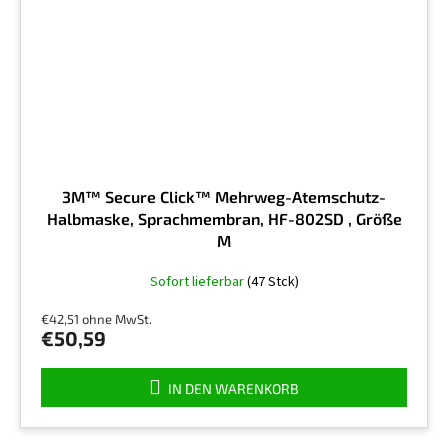
3M™ Secure Click™ Mehrweg-Atemschutz-
Halbmaske, Sprachmembran, HF-802SD , Größe
M
Die
Sofort lieferbar
(47 Stck)
durchschnittliche
Produktbewertung
€42,51 ohne MwSt.
ist
€50,59
5,0
von
5
IN DEN WARENKORB
Sternen.