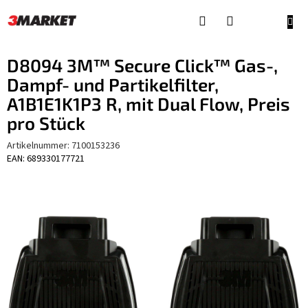
Zum
Inhalt
WAR
springen
D8094 3M™ Secure Click™ Gas-,
Dampf- und Partikelfilter,
A1B1E1K1P3 R, mit Dual Flow, Preis
pro Stück
Artikelnummer:
7100153236
EAN: 689330177721