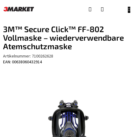
Zum
Inhalt
WAR
springen
3M™ Secure Click™ FF-802
Vollmaske – wiederverwendbare
Atemschutzmaske
Artikelnummer:
7100262628
EAN: 00638060432914