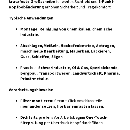
kratzfeste Großscheibe
für weites Sichtfeld und
6-Punkt-
Kopfbebänderung
erhöhen Sicherheit und Tragekomfort.
Typische Anwendungen
Montage
,
Reinigung von Chemikalien
,
chemische
Industrie
.
Abschlagen/Meißeln
,
Hochofenbetrieb
,
Abtragen
,
maschinelle Bearbeitung
,
Mauerbau
,
Lackieren
,
Guss
,
Schleifen
,
Sägen
.
Branchen:
Schwerindustrie
,
Öl & Gas
,
Spezialchemie
,
Bergbau
,
Transportwesen
,
Landwirtschaft
,
Pharma
,
Primärmetalle
.
Verarbeitungshinweise
Filter montieren:
Secure-Click-Anschlussteile
ineinander setzen, hörbar einrasten lassen
.
Dichtsitz prüfen:
Vor Arbeitsbeginn
One-Touch-
Sitzprüfung
per Überdruck-Knopf durchführen.