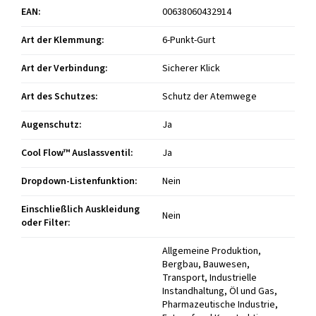
EAN
:
00638060432914
Art der Klemmung
:
6-Punkt-Gurt
Art der Verbindung
:
Sicherer Klick
Art des Schutzes
:
Schutz der Atemwege
Augenschutz
:
Ja
Cool Flow™ Auslassventil
:
Ja
Dropdown-Listenfunktion
:
Nein
Einschließlich Auskleidung
Nein
oder Filter
:
Allgemeine Produktion,
Bergbau, Bauwesen,
Transport, Industrielle
Instandhaltung, Öl und Gas,
Pharmazeutische Industrie,