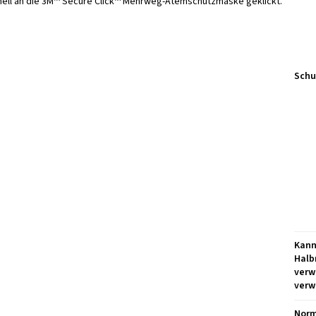
chnell an die 3M™ Secure Click™ Mehrweg-Atemschutzmaske geklickt.
Schu
Kann
Halb
verw
verw
Norm