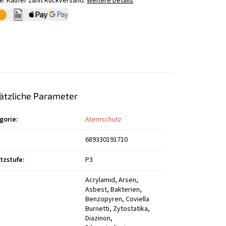
. Käufer zahlt Rückversand.
Weitere Details
ätzliche Parameter
gorie
:
Atemschutz
689330191710
tzstufe
:
P3
Acrylamid, Arsen,
Asbest, Bakterien,
Benzopyren, Coviella
Burnetti, Zytostatika,
Diazinon,