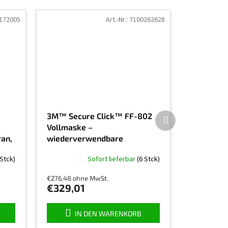
172005
Art.-Nr.:
7100262628
Nächstes
3M™ Secure Click™ FF-802
Produkt
Vollmaske –
an,
wiederverwendbare
Atemschutzmaske
 Stck)
Sofort lieferbar
(6 Stck)
€276,48 ohne MwSt.
€329,01
IN DEN WARENKORB