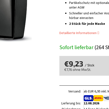
Partikelschutz mit option
unter AGW
Schneller und einfacher Ans
hörbar einrasten
2 Stück für jede Maske
Detaillierte Informationen
Sofort lieferbar
(264 S
€9,23
/ Stck
€7,76 ohne MwSt.
Verkaufspreis:
Versand:
ab EUR 6,95 inkl.
Lieferung bis:
12.08.2026