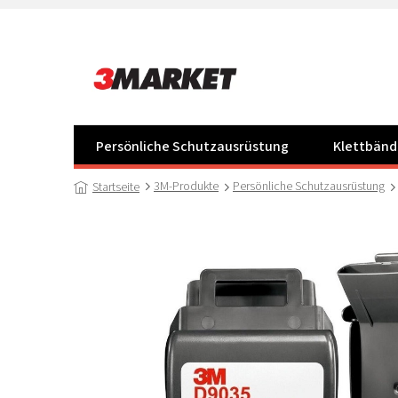
Zum
Inhalt
springen
Persönliche Schutzausrüstung
Klettbänd
3M-Produkte
Persönliche Schutzausrüstung
Startseite