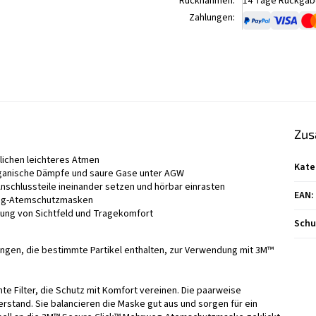
Rücknahmen:
14 Tage Rückgabe
Zahlungen:
Zus
glichen leichteres Atmen
Kate
rganische Dämpfe und saure Gase unter AGW
Anschlussteile ineinander setzen und hörbar einrasten
EAN
:
weg-Atemschutzmasken
ung von Sichtfeld und Tragekomfort
Schu
bungen, die bestimmte Partikel enthalten, zur Verwendung mit 3M™
chte Filter, die Schutz mit Komfort vereinen. Die paarweise
rstand. Sie balancieren die Maske gut aus und sorgen für ein