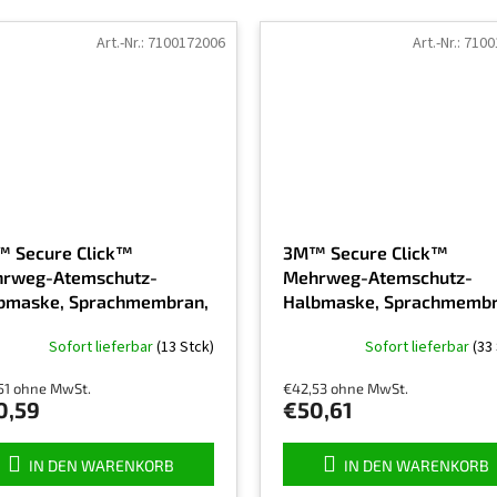
Art.-Nr.:
7100172006
Art.-Nr.:
7100
 Secure Click™
3M™ Secure Click™
rweg-Atemschutz-
Mehrweg-Atemschutz-
bmaske, Sprachmembran,
Halbmaske, Sprachmembr
801SD, Größe S
HF-803SD , Größe L
Sofort lieferbar
(13 Stck)
Sofort lieferbar
(33
51 ohne MwSt.
€42,53 ohne MwSt.
0,59
€50,61
IN DEN WARENKORB
IN DEN WARENKORB