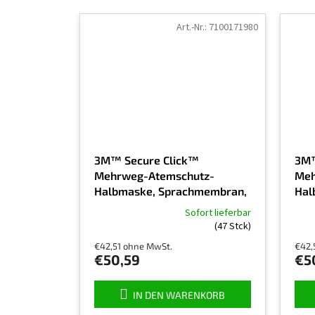
Art.-Nr.:
7100171980
3M™ Secure Click™
3M™
Mehrweg-Atemschutz-
Meh
Halbmaske, Sprachmembran,
Hal
HF-802SD , Größe M
HF-
Sofort lieferbar
Die
(47 Stck)
durchschnittliche
€42,51 ohne MwSt.
€42,
Produktbewertung
€50,59
€5
ist
5,0
von
IN DEN WARENKORB
5