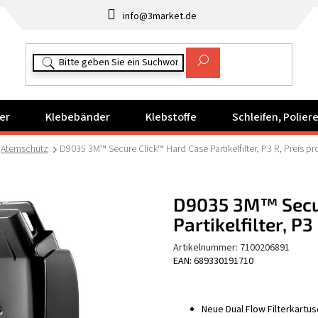
info@3market.de
er
Klebebänder
Klebstoffe
Schleifen, Polie
Atemschutz
D9035 3M™ Secure Click™ Hard Case Partikelfilter, P3 R, Preis pr
D9035 3M™ Secu
Partikelfilter, P3
Artikelnummer:
7100206891
EAN: 689330191710
Neue Dual Flow Filterkartu