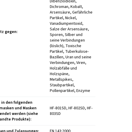
Dibenziodioxin,
Dichroman, Kobalt,
Arsensäure, Gefährliche
Partikel, Nickel,
Vanadiumpentoxid,
Salze der Arsensäure,
tz gegen
:
Sporen, Silber und
seine Verbindungen
(löslich), Toxische
Partikel, Tuberkulose-
Bazillen, Uran und seine
Verbindungen, Viren,
Holzabfälle und
Holzspäne,
Metallspikes,
Staubpartikel,
Pollenpartikel, Enzyme
 in den folgenden
masken und Masken
HF-801SD, HF-802SD, HF-
endet werden (siehe
803SD
andte Produkte)
:
en und Zulassungen
:
EN 143:2000