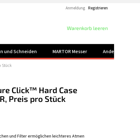
Anmeldung
Registrieren
WARENKORB
Warenkorb leeren
ren und Schneiden
MARTOR Messer
Andere Produkt
o Stück
re Click™ Hard Case
 R, Preis pro Stück
schen und Filter ermöglichen leichteres Atmen