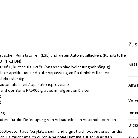
Zus
ischen Kunststoffen (LSE) und vielen Automobillacken. (Kunststoffe
.B. PP-EPDM)
Kate
+ 90°C, kurzzeitig 120°C (Angaben sind belastungsabhängig)
lexe Applikation und gute Anpassung an Bauteiloberflächen
ittelbeständig
d automatischen Applikationsprozesse
Anw
nd der Serie PX5000 gibt es in folgenden Dicken:
;
Ver
;
Inne
136
ders für die Befestigung von Anbauteilen im Automobilbereich.
Dick
00 besteht aus Acrylatschaum und eignet sich besonderes für die
h. Es zeichnet sich durch eine hohe Haftung auf schwierigen
Farb