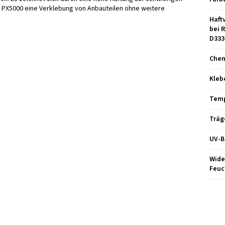
as PX5000 eine Verklebung von Anbauteilen ohne weitere
Haft
bei 
D333
Chem
Kleb
Temp
Träg
UV-B
Wide
Feuc