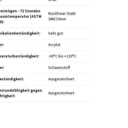
vermögen - 72 Stunden
Rostfreier Stahl
Raumtemperatur (ASTM
26N/10mm
0)
:
ikalienbeständigkeit
:
Sehr gut
er
:
Acrylat
eraturbeständigkeit
:
-30°C bis +120°C
er
:
Schaumstoff
eständigkeit
:
Ausgezeichnet
rstandsfähigkeit gegen
Ausgezeichnet
htigkeit
: