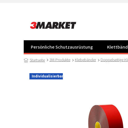
Zum
Inhalt
springen
Persönliche Schutzausrüstung
Klettbänd
3M-Produkte
Klebebänder
Doppelseitige K
Startseite
Individualisierbar