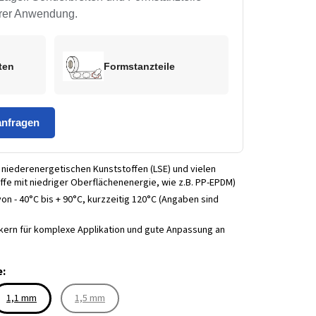
Ihrer Anwendung.
iten
Formstanzteile
anfragen
niederenergetischen Kunststoffen (LSE) und vielen
ffe mit niedriger Oberflächenenergie, wie z.B. PP-EPDM)
n - 40°C bis + 90°C, kurzzeitig 120°C (Angaben sind
kern für komplexe Applikation und gute Anpassung an
e:
1,1 mm
1,5 mm