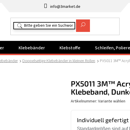
info@3market.de
er
Klebebänder
Klebstoffe
Schleifen, Polie
lebebänder
Doppelseitige Klebebänder in kleinen Rollen
PX5011 3M™ Acryl
PX5011 3M™ Acry
Klebeband, Dunke
Artikelnummer:
Variante wählen
Individuell gefertigt
Standardgrößen sind auf 