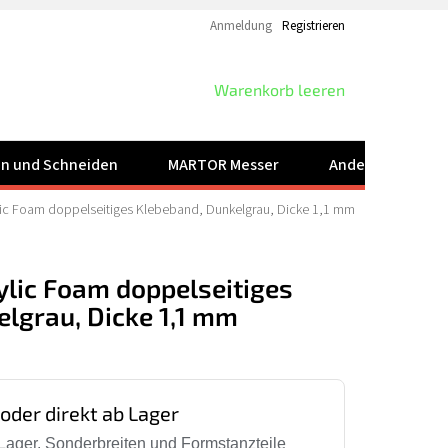
Anmeldung
Registrieren
WARENKORB
Warenkorb leeren
ren und Schneiden
MARTOR Messer
Andere Produkt
ic Foam doppelseitiges Klebeband, Dunkelgrau, Dicke 1,1 mm
lic Foam doppelseitiges
lgrau, Dicke 1,1 mm
 oder direkt ab Lager
Lager. Sonderbreiten und Formstanzteile