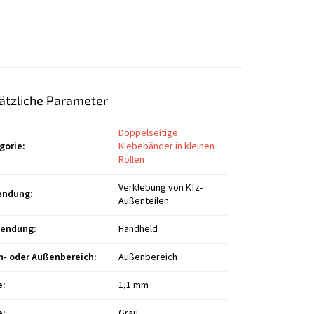
ätzliche Parameter
Doppelseitige
gorie
:
Klebebänder in kleinen
Rollen
Verklebung von Kfz-
endung
:
Außenteilen
wendung
:
Handheld
n- oder Außenbereich
:
Außenbereich
e
:
1,1 mm
e
:
Grau