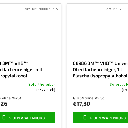
Art.-Nr.:
7000071715
Art.-Nr.:
7000
3 3M™ VHB™
08986 3M™ VHB™ Univer
rflächenreiniger mit
Oberflächenreiniger, 1 l
propylalkohol
Flasche (Isopropylalkohol
VHB Surface cleaner)
Sofort lieferbar
Sofort lie
Die
(3527 Stck)
(19 
schnittliche
durchschnittliche
2 ohne MwSt.
€14,54 ohne MwSt.
uktbewertung
Produktbewertung
,26
€17,30
ist
4,5
von
IN DEN WARENKORB
IN DEN WARENKORB
5
nen.
Sternen.