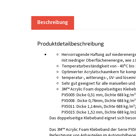
Beschreibung
Produktdetailbeschreibung
Hervorragende Haftung auf niederenerget
mit niedriger Oberflächenenergie, wie z
Temperaturbeständigkeit von - 40°C bis 
Optimierter Acrylatschaumkern für komp
temperatur-, witterungs-, UV- und lösem
Sehr gut geeignet für alle manuellen un
3M™ Acrylic Foam doppelseitiges Klebeba
PX5005: Dicke 0,51 mm, Dichte 688 kg/m³
PX5008 : Dicke 0,76mm, Dichte 688 kg/m³
PX5011: Dicke 1,14mm, Dichte 688 kg/m³;
PX5015: Dicke 1,52 mm, Dichte 688 kg/m
Das doppelseitige Klebeband eignet sich beson
Das 3M™ Acrylic Foam Klebeband der Serie PX50
Befestigung von Anbauteilen im Automobilbereic