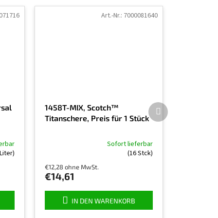
071716
Art.-Nr.:
7000081640
Nächstes
sal
1458T-MIX, Scotch™
Produkt
Titanschere, Preis für 1 Stück
ferbar
Sofort lieferbar
Die
Liter)
(16 Stck)
durchschnittliche
€12,28 ohne MwSt.
Produktbewertung
€14,61
ist
5,0
von
IN DEN WARENKORB
5
Sternen.