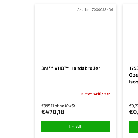
Art.-Nr.:
7000035436
3M™ VHB™ Handabroller
175
Obe
Iso
Nicht verfügbar
Die
durch
€395,11 ohne MwSt.
€0,2
Prod
€470,18
€0
ist
5,0
von
DETAIL
5
Ster