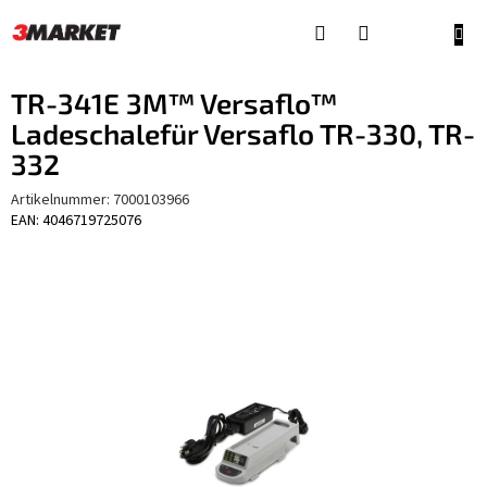
Zum
Inhalt
WAR
springen
TR-341E 3M™ Versaflo™
Ladeschalefür Versaflo TR-330, TR-
332
Artikelnummer:
7000103966
EAN: 4046719725076