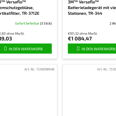
™ Versaflo™
3M™ Versaflo™
emschutzgebläse,
Batterieladegerät mit vie
rtikelfilter, TR-3712E
Stationen, TR-344
Sofort lieferbar
(3 Stck)
2 W
2,80 ohne MwSt.
€911,32 ohne MwSt.
39,03
€1 084,47
IN DEN WARENKORB
IN DEN WARENKORB
Art.-Nr.:
7100098846
Art.-Nr.:
710