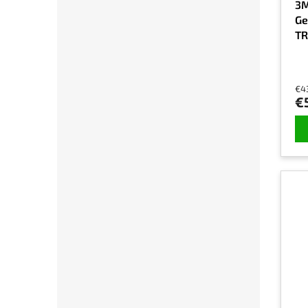
3M
Ge
TR
€4
€