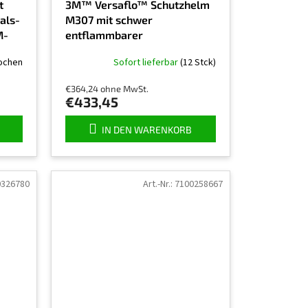
t
3M™ Versaflo™ Schutzhelm
als-
M307 mit schwer
M-
entflammbarer
Gesichtsabdichtung und
ochen
Sofort lieferbar
(12 Stck)
Polycarbonat Visier, klar
€364,24 ohne MwSt.
€433,45
IN DEN WARENKORB
0326780
Art.-Nr.:
7100258667