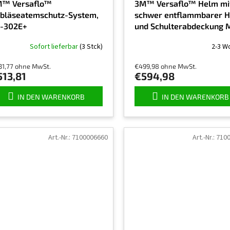
™ Versaflo™
3M™ Versaflo™ Helm mi
bläseatemschutz-System,
schwer entflammbarer H
-302E+
und Schulterabdeckung 
407
Sofort lieferbar
(3 Stck)
2-3 W
31,77 ohne MwSt.
€499,98 ohne MwSt.
513,81
€594,98
IN DEN WARENKORB
IN DEN WARENKORB
Art.-Nr.:
7100006660
Art.-Nr.:
710