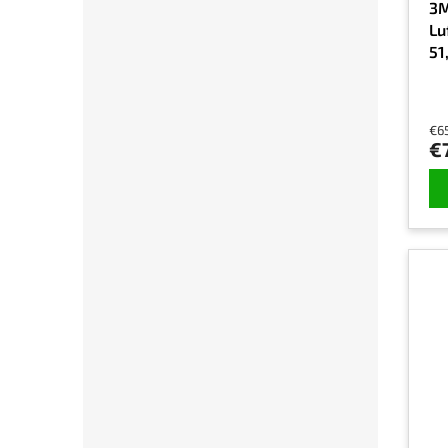
3M
Lu
51
€6
€