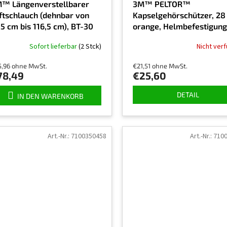
™ Längenverstellbarer
3M™ PELTOR™
ftschlauch (dehnbar von
Kapselgehörschützer, 28
,5 cm bis 116,5 cm), BT-30
orange, Helmbefestigung
H31P3AF
Sofort lieferbar
(2 Stck)
Nicht ver
5,96 ohne MwSt.
€21,51 ohne MwSt.
78,49
€25,60
DETAIL
IN DEN WARENKORB
Art.-Nr.:
7100350458
Art.-Nr.:
710