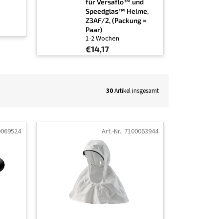
für Versaflo™ und
Speedglas™ Helme,
Z3AF/2, (Packung =
Paar)
1-2 Wochen
€14,17
30
Artikel insgesamt
0069524
Art.-Nr.:
7100063944