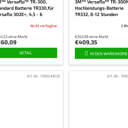
™ Versaflo™ TR-300,
3M™ Versaflo™ TR-300N
andard Batterie TR330,für
Hochleistungs-Batterie
rsaflo 302E+, 4,5 - 6
TR332, 8-12 Stunden
unden
Nicht verfügbar
2 W
34,53 ohne MwSt.
€343,99 ohne MwSt.
160,09
€409,35
DETAIL
IN DEN WARENKORB
Art.-Nr.:
7000144525
Art.-Nr.:
700