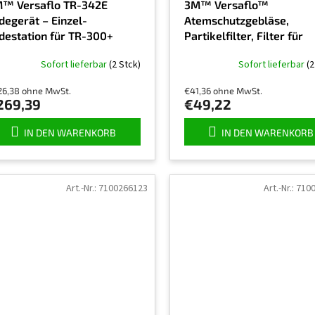
™ Versaflo TR-342E
3M™ Versaflo™
degerät – Einzel-
Atemschutzgebläse,
destation für TR-300+
Partikelfilter, Filter für
APR
organische Dämpfe, TR-
Sofort lieferbar
(2 Stck)
Sofort lieferbar
(2
3802E
26,38 ohne MwSt.
€41,36 ohne MwSt.
269,39
€49,22
IN DEN WARENKORB
IN DEN WARENKORB
Art.-Nr.:
7100266123
Art.-Nr.:
710