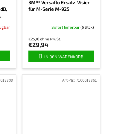
3M™ Versaflo Ersatz-Visier
 dB,
für M-Serie M-925
,
fügbar
Sofort lieferbar
(6 Stck)
€25,16 ohne MwSt.
€29,94
IN DEN WARENKORB
0018809
Art.-Nr.:
7100018861