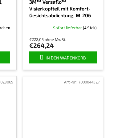
,
3M™ Versaflo™
Visierkopfteil mit Komfort-
Gesichtsabdichtung, M-206
ochen
Sofort lieferbar
(4 Stck)
€222,05 ohne MwSt.
€264,24
IN DEN WARENKORB
0028065
Art.-Nr.:
7000044527