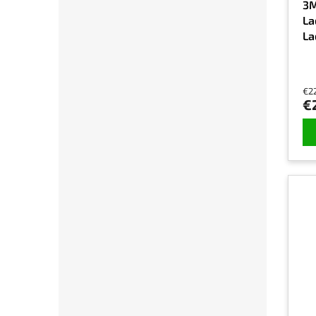
3M
La
La
P
€2
€