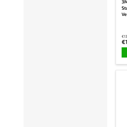
3M
St
Ve
St
€1
€