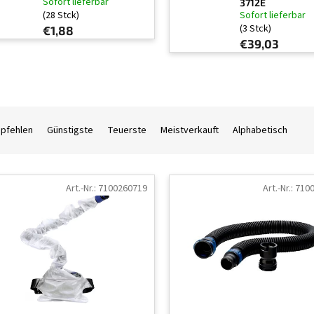
Sofort lieferbar
3712E
(28 Stck)
Sofort lieferbar
(3 Stck)
€1,88
€39,03
mpfehlen
Günstigste
Teuerste
Meistverkauft
Alphabetisch
Art.-Nr.:
7100260719
Art.-Nr.:
710