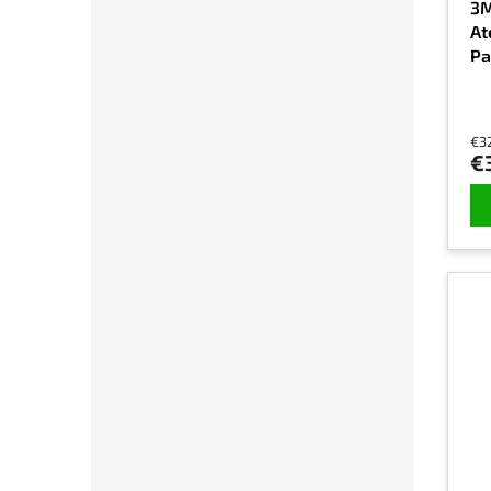
3M
At
Pa
€3
€