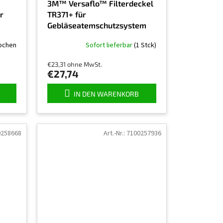
3M™ Versaflo™ Filterdeckel
r
TR371+ für
Gebläseatemschutzsystem
TR-300 und TR-300+
ochen
Sofort lieferbar
(1 Stck)
€23,31 ohne MwSt.
€27,74
IN DEN WARENKORB
0258668
Art.-Nr.:
7100257936