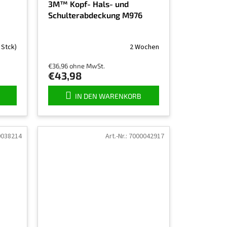
3M™ Kopf- Hals- und
Schulterabdeckung M976
 Stck)
2 Wochen
€36,96 ohne MwSt.
€43,98
IN DEN WARENKORB
0038214
Art.-Nr.:
7000042917