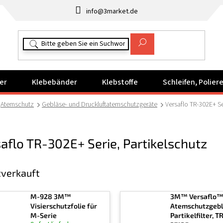
info@3market.de
er
Klebebänder
Klebstoffe
Schleifen, Polie
Atemschutz
Gebläse- und Druckluftatemschutzgeräte
Versaflo TR-302E+ Se
aflo TR-302E+ Serie, Partikelschutz
verkauft
M-928 3M™
3M™ Versaflo
Visierschutzfolie für
Atemschutzgebl
M-Serie
Partikelfilter, T