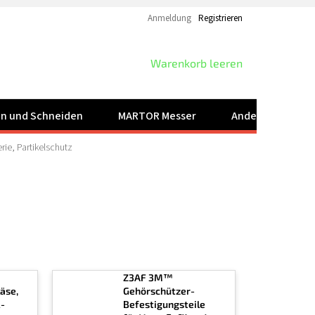
Anmeldung
Registrieren
WARENKORB
Warenkorb leeren
ren und Schneiden
MARTOR Messer
Andere Produkt
rie, Partikelschutz
™
Z3AF 3M™
äse,
Gehörschützer-
R-
Befestigungsteile