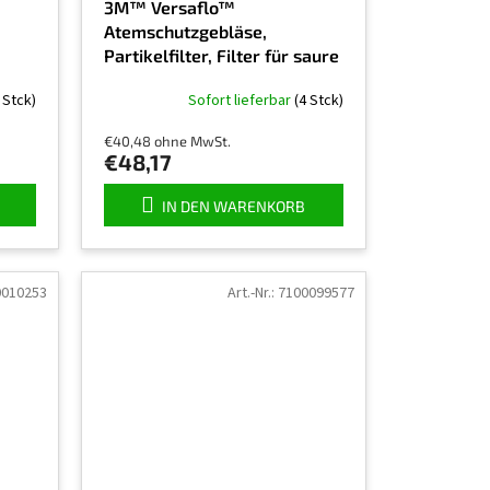
3M™ Versaflo™
Atemschutzgebläse,
Partikelfilter, Filter für saure
Gase, TR-3822E
 Stck)
Sofort lieferbar
(4 Stck)
€40,48 ohne MwSt.
€48,17
IN DEN WARENKORB
0010253
Art.-Nr.:
7100099577